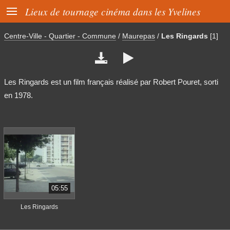

Lieux de tournage cinéma dans les Yvelines
Centre-Ville - Quartier - Commune
/
Maurepas
/
Les Ringards
[1]


Les Ringards est un film français réalisé par Robert Pouret, sorti
en 1978.
05:55
Les Ringards