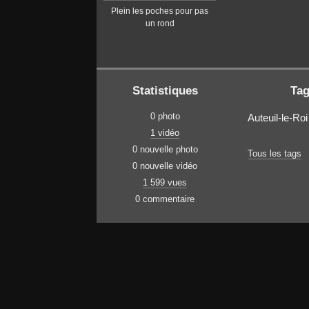
Plein les poches pour pas
un rond
Statistiques
Ta
0 photo
Auteuil-le-Roi
1 vidéo
0 nouvelle photo
Tous les tags
0 nouvelle vidéo
1 599 vues
0 commentaire