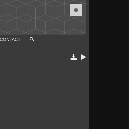

CONTACT

