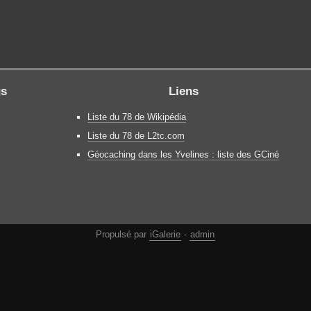
gs
Liens
Liste du 78 de Wikipédia
Liste du 78 de L2tc.com
Géocaching dans les Yvelines : liste des GCiné
Propulsé par
iGalerie
-
admin