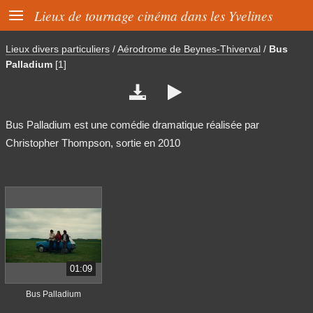

Lieux de tournage cinéma dans les Yvelines
Lieux divers particuliers
/
Aérodrome de Beynes-Thiverval
/
Bus
Palladium
[1]


Bus Palladium est une comédie dramatique réalisée par
Christopher Thompson, sortie en 2010
01:09
Bus Palladium