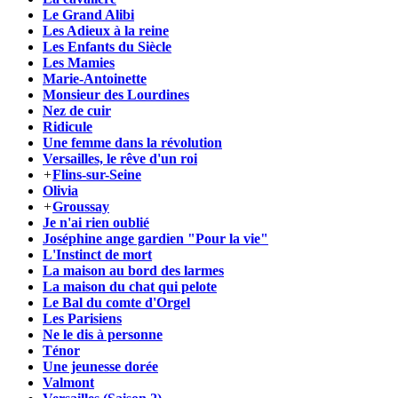
Le Grand Alibi
Les Adieux à la reine
Les Enfants du Siècle
Les Mamies
Marie-Antoinette
Monsieur des Lourdines
Nez de cuir
Ridicule
Une femme dans la révolution
Versailles, le rêve d'un roi
+
Flins-sur-Seine
Olivia
+
Groussay
Je n'ai rien oublié
Joséphine ange gardien "Pour la vie"
L'Instinct de mort
La maison au bord des larmes
La maison du chat qui pelote
Le Bal du comte d'Orgel
Les Parisiens
Ne le dis à personne
Ténor
Une jeunesse dorée
Valmont