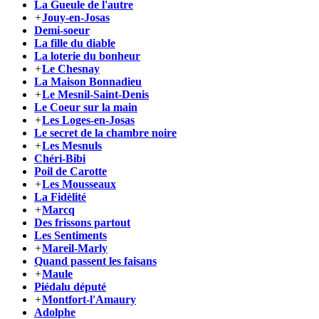
La Gueule de l'autre
+
Jouy-en-Josas
Demi-soeur
La fille du diable
La loterie du bonheur
+
Le Chesnay
La Maison Bonnadieu
+
Le Mesnil-Saint-Denis
Le Coeur sur la main
+
Les Loges-en-Josas
Le secret de la chambre noire
+
Les Mesnuls
Chéri-Bibi
Poil de Carotte
+
Les Mousseaux
La Fidèlité
+
Marcq
Des frissons partout
Les Sentiments
+
Mareil-Marly
Quand passent les faisans
+
Maule
Piédalu député
+
Montfort-l'Amaury
Adolphe