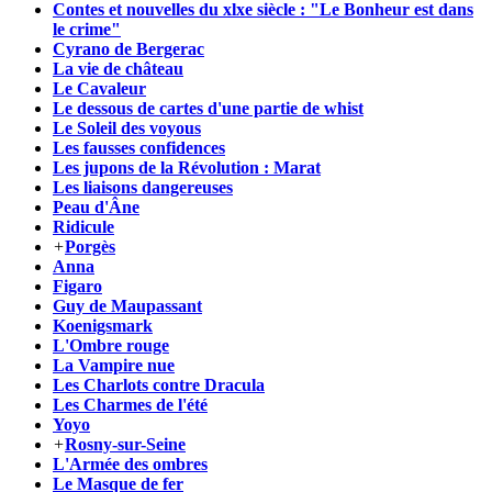
Contes et nouvelles du xlxe siècle : "Le Bonheur est dans
le crime"
Cyrano de Bergerac
La vie de château
Le Cavaleur
Le dessous de cartes d'une partie de whist
Le Soleil des voyous
Les fausses confidences
Les jupons de la Révolution : Marat
Les liaisons dangereuses
Peau d'Âne
Ridicule
+
Porgès
Anna
Figaro
Guy de Maupassant
Koenigsmark
L'Ombre rouge
La Vampire nue
Les Charlots contre Dracula
Les Charmes de l'été
Yoyo
+
Rosny-sur-Seine
L'Armée des ombres
Le Masque de fer