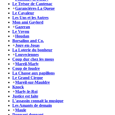
Le Trésor de Cantenac
+
Garancières-La Queue
Le Cavaleur
Les Uns et les Autres
Mon ami Gaylord
+
Gazeran
Le Voyou
+
Houdan
Borsalino and Co.
+
Jouy-en-Josas
La Loterie du bonheur
+
Louveciennes
Coup dur chez les mous
+
Mareil-Marly
Coup de foudre
La Chasse aux papillons
Le Grand Cirque
+
Mareil-sur-Mauldre
Knock
+
Marly-le-Roi
Justice est faite
L'assassin connait la musique
Les Amants de demain
+
Maule
Donnant donnant