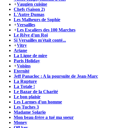
+
Vaugien cuisine
Chefs (Saison 2)
L'Autre Dumas
Les Malheurs de Sophie
+
Versailles
+
Les Escaliers des 100 Marches
Le Rêve d'un Roi
Si Versailles m'était conté...
+
Vitry
Ariane
La Ligne de mire
Paris Holiday
+
Voisins
Eternité
Jeff Panacloc : A la poursuite de Jean-Marc
La Rupture
La Totale !
Le Bazar de la Charité
Le bon plaisir
Les Larmes d'un homme
Les Tuches 3
Madame Solario
Mon beau-frère a tué ma soeur
Money
Off key