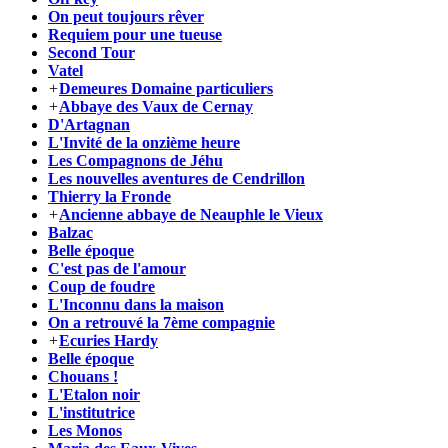
On peut toujours rêver
Requiem pour une tueuse
Second Tour
Vatel
+
Demeures Domaine particuliers
+
Abbaye des Vaux de Cernay
D'Artagnan
L'Invité de la onzième heure
Les Compagnons de Jéhu
Les nouvelles aventures de Cendrillon
Thierry la Fronde
+
Ancienne abbaye de Neauphle le Vieux
Balzac
Belle époque
C'est pas de l'amour
Coup de foudre
L'Inconnu dans la maison
On a retrouvé la 7ème compagnie
+
Ecuries Hardy
Belle époque
Chouans !
L'Etalon noir
L'institutrice
Les Monos