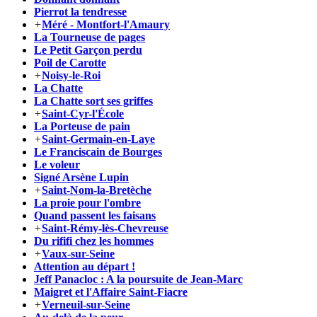
Pierrot la tendresse
+
Méré - Montfort-l'Amaury
La Tourneuse de pages
Le Petit Garçon perdu
Poil de Carotte
+
Noisy-le-Roi
La Chatte
La Chatte sort ses griffes
+
Saint-Cyr-l'École
La Porteuse de pain
+
Saint-Germain-en-Laye
Le Franciscain de Bourges
Le voleur
Signé Arsène Lupin
+
Saint-Nom-la-Bretèche
La proie pour l'ombre
Quand passent les faisans
+
Saint-Rémy-lès-Chevreuse
Du rififi chez les hommes
+
Vaux-sur-Seine
Attention au départ !
Jeff Panacloc : A la poursuite de Jean-Marc
Maigret et l'Affaire Saint-Fiacre
+
Verneuil-sur-Seine