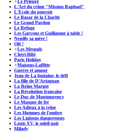
+
Le Prieuré
L'Art du crime "Mission Raphael"
L'Ecole du pouvoir
Le Bazar de la Charité
Le Grand Pardon
Le Refuge
Les Garçons et Guillaume à table !
Neuilly sa mère !
Olé !
+
Les Mesnuls
Chéri-Bibi
Paris Holiday
+
Maisons-Laffitte
Guerre et amour
Jean de La fontaine, le défi
La fille de D'Artagnan
La Reine Margot
La Révolution française
Le Duc de Montmorency
Le Masque de fer
Les Adieux à la reine
Les Hommes de l'ombre
Les Liaisons dangereuses
Louis XV, le soleil noir
Milady