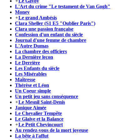
+
Le Gavoy
L'Art du crime "Le testament de Van Gogh"
Money
+
Le grand Ambésis
Clara Sheller (S1 E5 "Oublier Paris")
Clara une passion française
Confession d'un enfant du siècle
Journal d'une femme de chambre
L'Autre Dumas
La chambre des officiers
La Dernière leçon
Le Derrière
Les Enfants du siècle
Les Misérables
Maîtresse
Thérèse et Léon
Un Coeur simple
Un petit jeu sans conséquence
+
Le Mesnil Saint-Denis
Janique Aimée
Le Chevalier Tempête
Le Glaive et la Balance
+
Le Petit Chevincourt
Au rendez-vous de la mort joyeuse
La bête à l'affut