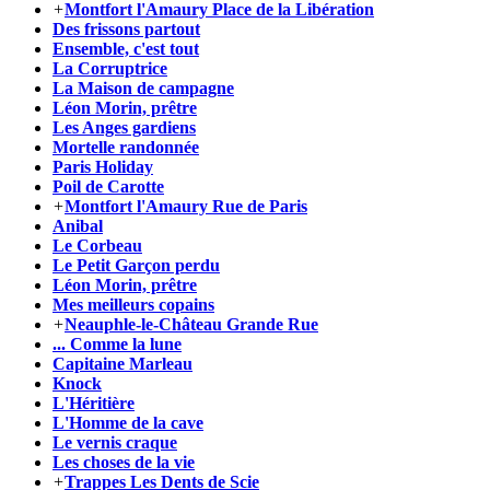
+
Montfort l'Amaury Place de la Libération
Des frissons partout
Ensemble, c'est tout
La Corruptrice
La Maison de campagne
Léon Morin, prêtre
Les Anges gardiens
Mortelle randonnée
Paris Holiday
Poil de Carotte
+
Montfort l'Amaury Rue de Paris
Anibal
Le Corbeau
Le Petit Garçon perdu
Léon Morin, prêtre
Mes meilleurs copains
+
Neauphle-le-Château Grande Rue
... Comme la lune
Capitaine Marleau
Knock
L'Héritière
L'Homme de la cave
Le vernis craque
Les choses de la vie
+
Trappes Les Dents de Scie