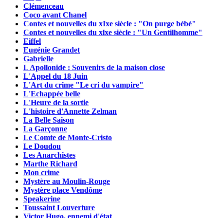
Clémenceau
Coco avant Chanel
Contes et nouvelles du xIxe siècle : "On purge bébé"
Contes et nouvelles du xlxe siècle : "Un Gentilhomme"
Eiffel
Eugénie Grandet
Gabrielle
L Apollonide : Souvenirs de la maison close
L'Appel du 18 Juin
L'Art du crime "Le cri du vampire"
L'Echappée belle
L'Heure de la sortie
L'histoire d'Annette Zelman
La Belle Saison
La Garçonne
Le Comte de Monte-Cristo
Le Doudou
Les Anarchistes
Marthe Richard
Mon crime
Mystère au Moulin-Rouge
Mystère place Vendôme
Speakerine
Toussaint Louverture
Victor Hugo, ennemi d'état