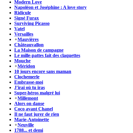
Modern Love
Napoléon et Joséphine : A love story
Ridicule
Signé Furax
Surviving Picasso
Vatel
Versailles
+
Mauvières
Châteauvallon
La Maison de campagne
Le mille-pattes fait des claquettes
Mouche
+
Méridon
10 jours encore sans maman
Clochemerle
Embrasse-moi
J'irai où tu iras
Super-héros malgré lui
+
Millemont
Alors on danse
Coco avant Chanel
Il ne faut jurer de rien
Marie-Antoinette
+
Neuville
1788... et demi