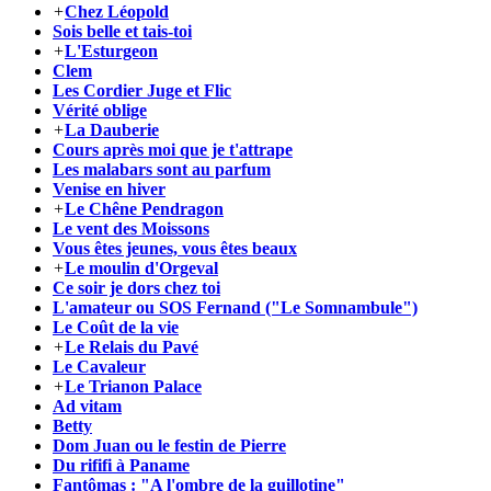
+
Chez Léopold
Sois belle et tais-toi
+
L'Esturgeon
Clem
Les Cordier Juge et Flic
Vérité oblige
+
La Dauberie
Cours après moi que je t'attrape
Les malabars sont au parfum
Venise en hiver
+
Le Chêne Pendragon
Le vent des Moissons
Vous êtes jeunes, vous êtes beaux
+
Le moulin d'Orgeval
Ce soir je dors chez toi
L'amateur ou SOS Fernand ("Le Somnambule")
Le Coût de la vie
+
Le Relais du Pavé
Le Cavaleur
+
Le Trianon Palace
Ad vitam
Betty
Dom Juan ou le festin de Pierre
Du rififi à Paname
Fantômas : "A l'ombre de la guillotine"