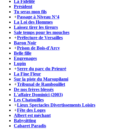
La Fidèlité
Président
Tu seras mon fils
+
Passage à Niveau N°4
La Loi des Hommes
Laissez tirer les tireurs
Sale temps pour les mouches
+
Préfecture de Versailles
Baron Noir
+
Prison de Bois-d'Arcy
Belle fille
Engrenages
Lupin
+
Serre du parc du Prieuré
La Fine Fleur
Sur la piste du Marsupilami
+
Tribunal de Rambouillet
De nos frères blessés
L'affaire Dominici (2003)
Les Chatouilles
+
Lieux Spectacles Divertissements Loisirs
+
Fête des Loges
Albert est méchant
Babysitting
Cabaret Paradis