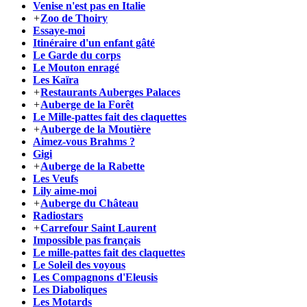
Venise n'est pas en Italie
+
Zoo de Thoiry
Essaye-moi
Itinéraire d'un enfant gâté
Le Garde du corps
Le Mouton enragé
Les Kaïra
+
Restaurants Auberges Palaces
+
Auberge de la Forêt
Le Mille-pattes fait des claquettes
+
Auberge de la Moutière
Aimez-vous Brahms ?
Gigi
+
Auberge de la Rabette
Les Veufs
Lily aime-moi
+
Auberge du Château
Radiostars
+
Carrefour Saint Laurent
Impossible pas français
Le mille-pattes fait des claquettes
Le Soleil des voyous
Les Compagnons d'Eleusis
Les Diaboliques
Les Motards