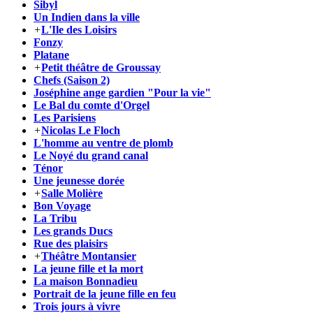
Sibyl
Un Indien dans la ville
+
L'Ile des Loisirs
Fonzy
Platane
+
Petit théâtre de Groussay
Chefs (Saison 2)
Joséphine ange gardien "Pour la vie"
Le Bal du comte d'Orgel
Les Parisiens
+
Nicolas Le Floch
L'homme au ventre de plomb
Le Noyé du grand canal
Ténor
Une jeunesse dorée
+
Salle Molière
Bon Voyage
La Tribu
Les grands Ducs
Rue des plaisirs
+
Théâtre Montansier
La jeune fille et la mort
La maison Bonnadieu
Portrait de la jeune fille en feu
Trois jours à vivre