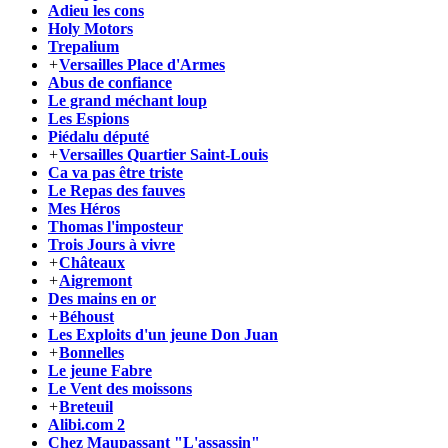
Adieu les cons
Holy Motors
Trepalium
+
Versailles Place d'Armes
Abus de confiance
Le grand méchant loup
Les Espions
Piédalu député
+
Versailles Quartier Saint-Louis
Ca va pas être triste
Le Repas des fauves
Mes Héros
Thomas l'imposteur
Trois Jours à vivre
+
Châteaux
+
Aigremont
Des mains en or
+
Béhoust
Les Exploits d'un jeune Don Juan
+
Bonnelles
Le jeune Fabre
Le Vent des moissons
+
Breteuil
Alibi.com 2
Chez Maupassant "L'assassin"