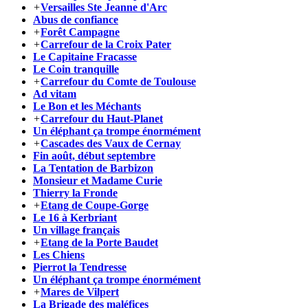
+
Versailles Ste Jeanne d'Arc
Abus de confiance
+
Forêt Campagne
+
Carrefour de la Croix Pater
Le Capitaine Fracasse
Le Coin tranquille
+
Carrefour du Comte de Toulouse
Ad vitam
Le Bon et les Méchants
+
Carrefour du Haut-Planet
Un éléphant ça trompe énormément
+
Cascades des Vaux de Cernay
Fin août, début septembre
La Tentation de Barbizon
Monsieur et Madame Curie
Thierry la Fronde
+
Etang de Coupe-Gorge
Le 16 à Kerbriant
Un village français
+
Etang de la Porte Baudet
Les Chiens
Pierrot la Tendresse
Un éléphant ça trompe énormément
+
Mares de Vilpert
La Brigade des maléfices