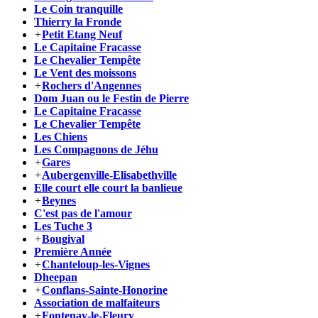
Le Coin tranquille
Thierry la Fronde
+
Petit Etang Neuf
Le Capitaine Fracasse
Le Chevalier Tempête
Le Vent des moissons
+
Rochers d'Angennes
Dom Juan ou le Festin de Pierre
Le Capitaine Fracasse
Le Chevalier Tempête
Les Chiens
Les Compagnons de Jéhu
+
Gares
+
Aubergenville-Elisabethville
Elle court elle court la banlieue
+
Beynes
C'est pas de l'amour
Les Tuche 3
+
Bougival
Première Année
+
Chanteloup-les-Vignes
Dheepan
+
Conflans-Sainte-Honorine
Association de malfaiteurs
+
Fontenay-le-Fleury