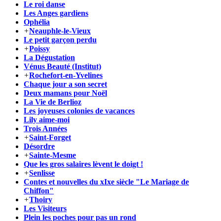
Le roi danse
Les Anges gardiens
Ophélia
+
Neauphle-le-Vieux
Le petit garçon perdu
+
Poissy
La Dégustation
Vénus Beauté (Institut)
+
Rochefort-en-Yvelines
Chaque jour a son secret
Deux mamans pour Noël
La Vie de Berlioz
Les joyeuses colonies de vacances
Lily aime-moi
Trois Années
+
Saint-Forget
Désordre
+
Sainte-Mesme
Que les gros salaires lèvent le doigt !
+
Senlisse
Contes et nouvelles du xIxe siècle "Le Mariage de
Chiffon"
+
Thoiry
Les Visiteurs
Plein les poches pour pas un rond