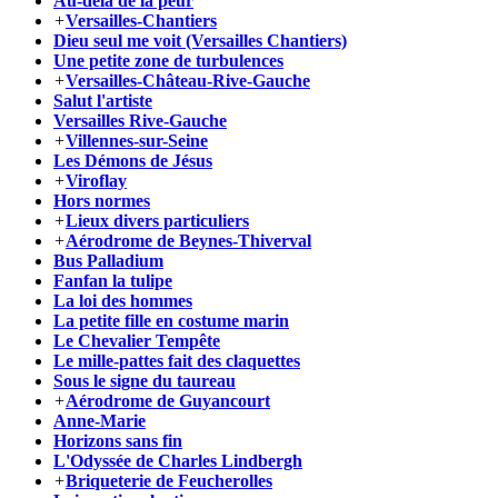
Au-delà de la peur
+
Versailles-Chantiers
Dieu seul me voit (Versailles Chantiers)
Une petite zone de turbulences
+
Versailles-Château-Rive-Gauche
Salut l'artiste
Versailles Rive-Gauche
+
Villennes-sur-Seine
Les Démons de Jésus
+
Viroflay
Hors normes
+
Lieux divers particuliers
+
Aérodrome de Beynes-Thiverval
Bus Palladium
Fanfan la tulipe
La loi des hommes
La petite fille en costume marin
Le Chevalier Tempête
Le mille-pattes fait des claquettes
Sous le signe du taureau
+
Aérodrome de Guyancourt
Anne-Marie
Horizons sans fin
L'Odyssée de Charles Lindbergh
+
Briqueterie de Feucherolles