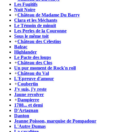
Les Fugitifs
Nuit Noire
+
Château de Madame Du Barry
Clara et les Méchants
Le Témoin de minuit
Les Perles de la Couronne
Sous le même toit
+
Château des Célestins
Balzac
Highlander
Le Pacte des loups
+
Château des Clos
Un pur moment de Rock'n roll
+
Château du Val
L'Epreuve d'amour
+
Coubertin
J'y suis, j'y reste
Jaune revolver
+
Dampierre
1788... et demi
D'Artagnan
Danton
Jeanne Poisson, marquise de Pompadour
L'Autre Dumas
La cavalière