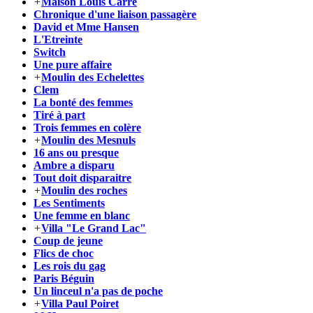
+
Maison Louis Carré
Chronique d'une liaison passagère
David et Mme Hansen
L'Etreinte
Switch
Une pure affaire
+
Moulin des Echelettes
Clem
La bonté des femmes
Tiré à part
Trois femmes en colère
+
Moulin des Mesnuls
16 ans ou presque
Ambre a disparu
Tout doit disparaitre
+
Moulin des roches
Les Sentiments
Une femme en blanc
+
Villa "Le Grand Lac"
Coup de jeune
Flics de choc
Les rois du gag
Paris Béguin
Un linceul n'a pas de poche
+
Villa Paul Poiret