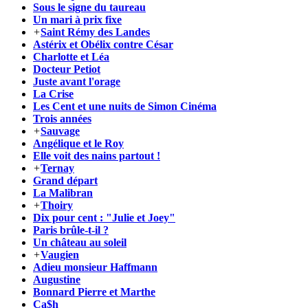
Sous le signe du taureau
Un mari à prix fixe
+
Saint Rémy des Landes
Astérix et Obélix contre César
Charlotte et Léa
Docteur Petiot
Juste avant l'orage
La Crise
Les Cent et une nuits de Simon Cinéma
Trois années
+
Sauvage
Angélique et le Roy
Elle voit des nains partout !
+
Ternay
Grand départ
La Malibran
+
Thoiry
Dix pour cent : "Julie et Joey"
Paris brûle-t-il ?
Un château au soleil
+
Vaugien
Adieu monsieur Haffmann
Augustine
Bonnard Pierre et Marthe
Ca$h