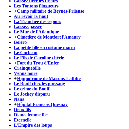
Laissez tirer les tireurs
Les Tontons flingueurs
+
Camp militaire de Beynes-Frileuse
Au-revoir là-haut
La Tranchée des espoirs
Laissez-passer
Le Mur de l'Atlantique
+
Cimetière de Montfort l'Amaury
Boléro
La petite fille en costume marin
Le Corbeau
Le Fils de Caroline chérie
+
Fort du Trou d'Enfer
Crainquebille
Vénus noire
+
Hippodrome de Maisons-Laffitte
Le Bouif chez les pur-sang
Le crime du Bouif
Le Jockey disparu
Nana
+
Hôpital François Quesnay
Deux fils
Diane, femme flic
Eternelle
L'Empire des loups