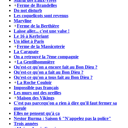
Maria des Eaux-Vives
+
Ferme de Brandelles
Do not disturb
Les coquelicots sont revenus
Maryline
+
Ferme de la Berthière
Laisse aller... c'est une valse !
Le 16 à Kerbriant
Un idiot à Paris
+
Ferme de la Massicoterie
La Carapate
On a retrouvé la 7ème compagnie
+
La Gentilhommière
Qu'est-ce qu'on a encore fait au Bon Dieu ?
Qu'est-ce qu'on a fait au Bon Dieu ?
Qu'est-ce qu'on a tous fait au Bon Dieu ?
+
La Roche Couloir
Impossible pas français
Les murs ont des oreilles
+
Maison des Vikings
C'est pas parcequ'on a rien à dire qu'il faut fermer sa
gueule
Elles ne pensent qu'à ça
Nestor Burma : Saison 6 "N'appelez pas la police"
Trois années