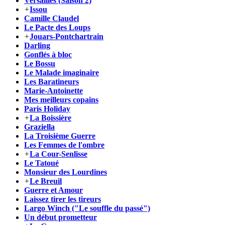
Versailles (Saison 2)
+
Issou
Camille Claudel
Le Pacte des Loups
+
Jouars-Pontchartrain
Darling
Gonflés à bloc
Le Bossu
Le Malade imaginaire
Les Baratineurs
Marie-Antoinette
Mes meilleurs copains
Paris Holiday
+
La Boissière
Graziella
La Troisième Guerre
Les Femmes de l'ombre
+
La Cour-Senlisse
Le Tatoué
Monsieur des Lourdines
+
Le Breuil
Guerre et Amour
Laissez tirer les tireurs
Largo Winch ("Le souffle du passé")
Un début prometteur