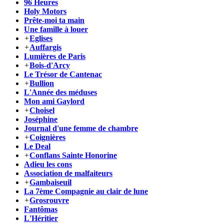
96 Heures
Holy Motors
Prête-moi ta main
Une famille à louer
+
Eglises
+
Auffargis
Lumières de Paris
+
Bois-d'Arcy
Le Trésor de Cantenac
+
Bullion
L'Année des méduses
Mon ami Gaylord
+
Choisel
Joséphine
Journal d'une femme de chambre
+
Coignières
Le Deal
+
Conflans Sainte Honorine
Adieu les cons
Association de malfaiteurs
+
Gambaiseuil
La 7ème Compagnie au clair de lune
+
Grosrouvre
Fantômas
L'Héritier