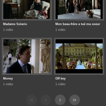
Madame Solario
Mon beau-frère a tué ma soeur
1 vidéo
1 vidéo
Money
Off key
1 vidéo
1 vidéo