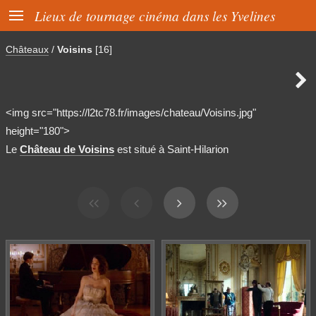

Lieux de tournage cinéma dans les Yvelines
Châteaux
/
Voisins
[16]

<img src="https://l2tc78.fr/images/chateau/Voisins.jpg"
height="180">
Le
Château de Voisins
est situé à Saint-Hilarion