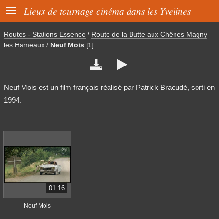

Lieux de tournage cinéma dans les Yvelines
Routes - Stations Essence
/
Route de la Butte aux Chênes Magny
les Hameaux
/
Neuf Mois
[1]


Neuf Mois est un film français réalisé par Patrick Braoudé, sorti en
1994.
01:16
Neuf Mois