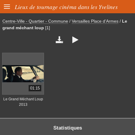

Lieux de tournage cinéma dans les Yvelines
Centre-Ville - Quartier - Commune
/
Versailles Place d'Armes
/
Le
grand méchant loup
[1]


01:15
Le Grand Méchant Loup
2013
Statistiques