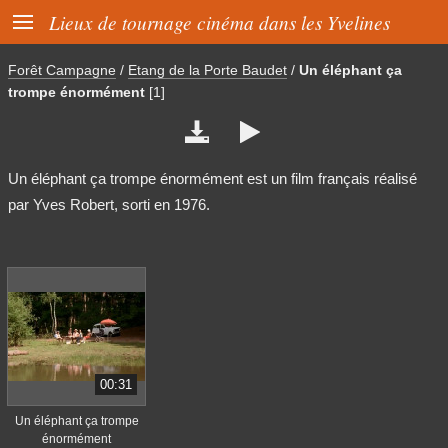

Lieux de tournage cinéma dans les Yvelines
Forêt Campagne
/
Etang de la Porte Baudet
/
Un éléphant ça
trompe énormément
[1]


Un éléphant ça trompe énormément est un film français réalisé
par Yves Robert, sorti en 1976.
00:31
Un éléphant ça trompe
énormément