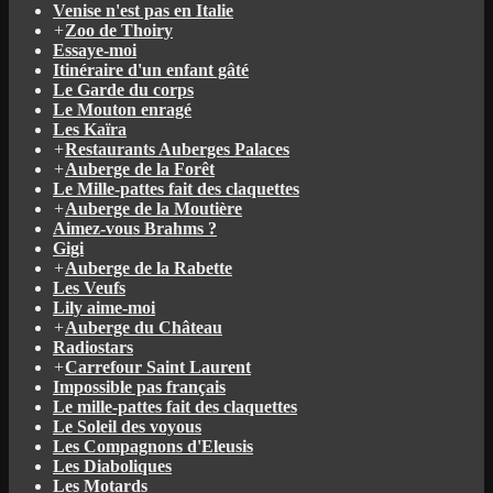
Venise n'est pas en Italie
+
Zoo de Thoiry
Essaye-moi
Itinéraire d'un enfant gâté
Le Garde du corps
Le Mouton enragé
Les Kaïra
+
Restaurants Auberges Palaces
+
Auberge de la Forêt
Le Mille-pattes fait des claquettes
+
Auberge de la Moutière
Aimez-vous Brahms ?
Gigi
+
Auberge de la Rabette
Les Veufs
Lily aime-moi
+
Auberge du Château
Radiostars
+
Carrefour Saint Laurent
Impossible pas français
Le mille-pattes fait des claquettes
Le Soleil des voyous
Les Compagnons d'Eleusis
Les Diaboliques
Les Motards