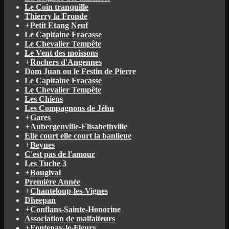
Le Coin tranquille
Thierry la Fronde
+
Petit Etang Neuf
Le Capitaine Fracasse
Le Chevalier Tempête
Le Vent des moissons
+
Rochers d'Angennes
Dom Juan ou le Festin de Pierre
Le Capitaine Fracasse
Le Chevalier Tempête
Les Chiens
Les Compagnons de Jéhu
+
Gares
+
Aubergenville-Elisabethville
Elle court elle court la banlieue
+
Beynes
C'est pas de l'amour
Les Tuche 3
+
Bougival
Première Année
+
Chanteloup-les-Vignes
Dheepan
+
Conflans-Sainte-Honorine
Association de malfaiteurs
+
Fontenay-le-Fleury