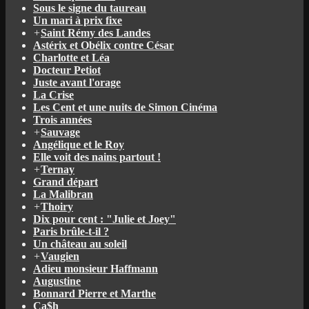
Sous le signe du taureau
Un mari à prix fixe
+
Saint Rémy des Landes
Astérix et Obélix contre César
Charlotte et Léa
Docteur Petiot
Juste avant l'orage
La Crise
Les Cent et une nuits de Simon Cinéma
Trois années
+
Sauvage
Angélique et le Roy
Elle voit des nains partout !
+
Ternay
Grand départ
La Malibran
+
Thoiry
Dix pour cent : "Julie et Joey"
Paris brûle-t-il ?
Un château au soleil
+
Vaugien
Adieu monsieur Haffmann
Augustine
Bonnard Pierre et Marthe
Ca$h