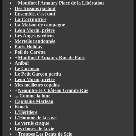
+
Montfort l'Amaury Place de la Libération
Des frissons partout
Ensemble, c'est tout
La Corruptrice
La Maison de campagne
Léon Morin, prêtre
Les Anges gardiens
Mortelle randonnée
Paris Holiday
Poil de Carotte
+
Montfort l'Amaury Rue de Paris
Anibal
Le Corbeau
Le Petit Garçon perdu
Léon Morin, prêtre
Mes meilleurs copains
+
Neauphle-le-Château Grande Rue
... Comme la lune
Capitaine Marleau
Knock
L'Héritière
L'Homme de la cave
Le vernis craque
Les choses de la vie
+
Trappes Les Dents de Scie