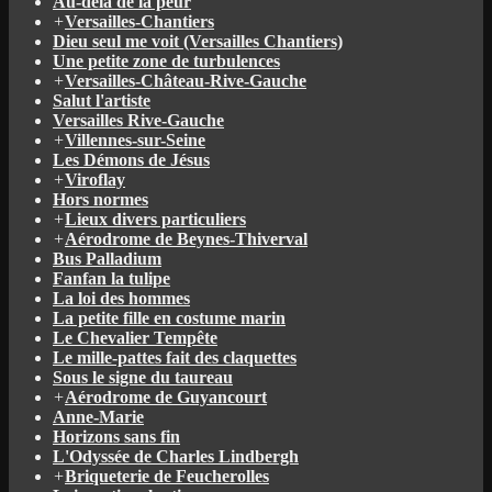
Au-delà de la peur
+
Versailles-Chantiers
Dieu seul me voit (Versailles Chantiers)
Une petite zone de turbulences
+
Versailles-Château-Rive-Gauche
Salut l'artiste
Versailles Rive-Gauche
+
Villennes-sur-Seine
Les Démons de Jésus
+
Viroflay
Hors normes
+
Lieux divers particuliers
+
Aérodrome de Beynes-Thiverval
Bus Palladium
Fanfan la tulipe
La loi des hommes
La petite fille en costume marin
Le Chevalier Tempête
Le mille-pattes fait des claquettes
Sous le signe du taureau
+
Aérodrome de Guyancourt
Anne-Marie
Horizons sans fin
L'Odyssée de Charles Lindbergh
+
Briqueterie de Feucherolles