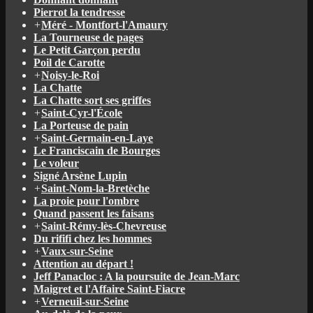
Pierrot la tendresse
+
Méré - Montfort-l'Amaury
La Tourneuse de pages
Le Petit Garçon perdu
Poil de Carotte
+
Noisy-le-Roi
La Chatte
La Chatte sort ses griffes
+
Saint-Cyr-l'École
La Porteuse de pain
+
Saint-Germain-en-Laye
Le Franciscain de Bourges
Le voleur
Signé Arsène Lupin
+
Saint-Nom-la-Bretèche
La proie pour l'ombre
Quand passent les faisans
+
Saint-Rémy-lès-Chevreuse
Du rififi chez les hommes
+
Vaux-sur-Seine
Attention au départ !
Jeff Panacloc : A la poursuite de Jean-Marc
Maigret et l'Affaire Saint-Fiacre
+
Verneuil-sur-Seine