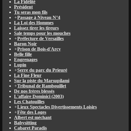
La Fidèlité
Président
Tu seras mon fils
+
Passage à Niveau N°4
La Loi des Hommes
Laissez tirer les tireurs
Sale temps pour les mouches
+
Préfecture de Versailles
Baron Noir
+
Prison de Bois-d'Arcy
Belle fille
Engrenages
Lupin
+
Serre du parc du Prieuré
La Fine Fleur
Sur la piste du Marsupilami
+
Tribunal de Rambouillet
De nos frères blessés
L'affaire Dominici (2003)
Les Chatouilles
+
Lieux Spectacles Divertissements Loisirs
+
Fête des Loges
Albert est méchant
Babysitting
Cabaret Paradis