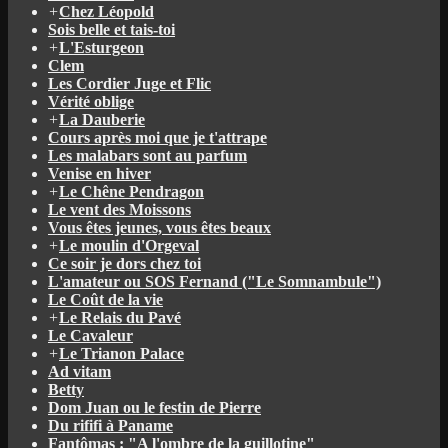
+
Chez Léopold
Sois belle et tais-toi
+
L'Esturgeon
Clem
Les Cordier Juge et Flic
Vérité oblige
+
La Dauberie
Cours après moi que je t'attrape
Les malabars sont au parfum
Venise en hiver
+
Le Chêne Pendragon
Le vent des Moissons
Vous êtes jeunes, vous êtes beaux
+
Le moulin d'Orgeval
Ce soir je dors chez toi
L'amateur ou SOS Fernand ("Le Somnambule")
Le Coût de la vie
+
Le Relais du Pavé
Le Cavaleur
+
Le Trianon Palace
Ad vitam
Betty
Dom Juan ou le festin de Pierre
Du rififi à Paname
Fantômas : "A l'ombre de la guillotine"