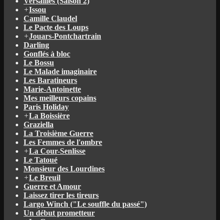
Versailles (Saison 2)
+
Issou
Camille Claudel
Le Pacte des Loups
+
Jouars-Pontchartrain
Darling
Gonflés à bloc
Le Bossu
Le Malade imaginaire
Les Baratineurs
Marie-Antoinette
Mes meilleurs copains
Paris Holiday
+
La Boissière
Graziella
La Troisième Guerre
Les Femmes de l'ombre
+
La Cour-Senlisse
Le Tatoué
Monsieur des Lourdines
+
Le Breuil
Guerre et Amour
Laissez tirer les tireurs
Largo Winch ("Le souffle du passé")
Un début prometteur