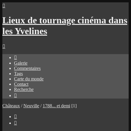

Lieux de tournage cinéma dans
les Yvelines


Galerie
Commentaires
Tags
Carte du monde
Contact
Recherche

Châteaux
/
Neuville
/
1788... et demi
[1]

