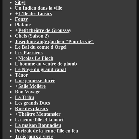
Sibyl
Un Indien dans la ville
+
L'Ile des Loisirs
Fonzy
Platane
+
Petit théâtre de Groussay
Chefs (Saison 2)
Joséphine ange gardien "Pour la vie"
Le Bal du comte d'Orgel
Les Parisiens
+
Nicolas Le Floch
L'homme au ventre de plomb
Le Noyé du grand canal
Ténor
Une jeunesse dorée
+
Salle Molière
Bon Voyage
La Tribu
Les grands Ducs
Rue des plaisirs
+
Théâtre Montansier
La jeune fille et la mort
La maison Bonnadieu
Portrait de la jeune fille en feu
Trois jours à vivre