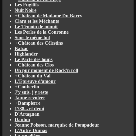
Les Fugitifs
Nuit Noire
+
Château de Madame Du Barry
Clara et les Méchants
Le Témoin de minuit
Les Perles de la Couronne
Sous le même toit
+
Château des Célestins
Balzac
Highlander
Le Pacte des loups
+
Château des Clos
Un pur moment de Rock'n roll
+
Château du Val
L'Epreuve d'amour
+
Coubertin
J'y suis, j'y reste
Jaune revolver
+
Dampierre
1788... et demi
D'Artagnan
Danton
Jeanne Poisson, marquise de Pompadour
L'Autre Dumas
La cavalière