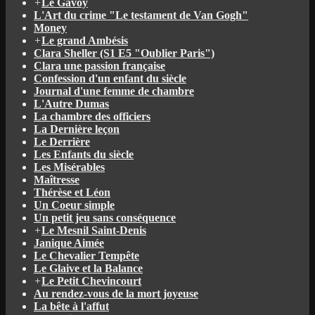
+
Le Gavoy
L'Art du crime "Le testament de Van Gogh"
Money
+
Le grand Ambésis
Clara Sheller (S1 E5 "Oublier Paris")
Clara une passion française
Confession d'un enfant du siècle
Journal d'une femme de chambre
L'Autre Dumas
La chambre des officiers
La Dernière leçon
Le Derrière
Les Enfants du siècle
Les Misérables
Maîtresse
Thérèse et Léon
Un Coeur simple
Un petit jeu sans conséquence
+
Le Mesnil Saint-Denis
Janique Aimée
Le Chevalier Tempête
Le Glaive et la Balance
+
Le Petit Chevincourt
Au rendez-vous de la mort joyeuse
La bête à l'affut