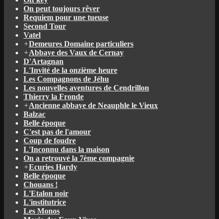
On peut toujours rêver
Requiem pour une tueuse
Second Tour
Vatel
+
Demeures Domaine particuliers
+
Abbaye des Vaux de Cernay
D'Artagnan
L'Invité de la onzième heure
Les Compagnons de Jéhu
Les nouvelles aventures de Cendrillon
Thierry la Fronde
+
Ancienne abbaye de Neauphle le Vieux
Balzac
Belle époque
C'est pas de l'amour
Coup de foudre
L'Inconnu dans la maison
On a retrouvé la 7ème compagnie
+
Ecuries Hardy
Belle époque
Chouans !
L'Etalon noir
L'institutrice
Les Monos