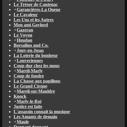
Le Trésor de Cantenac
+
Garancières-La Queue
Le Cavaleur
Les Uns et les Autres
Mon ami Gaylord
+
Gazeran
Le Voyou
+
Houdan
Borsalino and Co.
+
Jouy-en-Josas
La Loterie du bonheur
+
Louveciennes
Coup dur chez les mous
+
Mareil-Marly
Coup de foudre
La Chasse aux papillons
Le Grand Cirque
+
Mareil-sur-Mauldre
Knock
+
Marly-le-Roi
Justice est faite
L'assassin connait la musique
Les Amants de demain
+
Maule
Donnant donnant