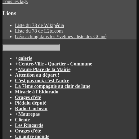
Tous les tags
Liens
Liste du 78 de Wikipédia
Liste du 78 de L2tc.com
Géocaching dans les Yvelines : liste des GCiné
+
galerie
+
Centre-Ville - Quartier - Commune
+
Maule Place de la Mairie
Attention au départ !
C'est pas moi, c'est l'autre
La 7ème compagnie au clair de lune
Miracle à l'Eldorado
Orages d'été
Piédalu député
Radio Corbeau
+
Maurepas
Cliente
Les Ringards
Orages d'été
Un autre monde