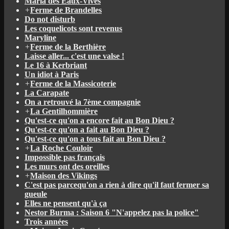
Maria des Eaux-Vives
+
Ferme de Brandelles
Do not disturb
Les coquelicots sont revenus
Maryline
+
Ferme de la Berthière
Laisse aller... c'est une valse !
Le 16 à Kerbriant
Un idiot à Paris
+
Ferme de la Massicoterie
La Carapate
On a retrouvé la 7ème compagnie
+
La Gentilhommière
Qu'est-ce qu'on a encore fait au Bon Dieu ?
Qu'est-ce qu'on a fait au Bon Dieu ?
Qu'est-ce qu'on a tous fait au Bon Dieu ?
+
La Roche Couloir
Impossible pas français
Les murs ont des oreilles
+
Maison des Vikings
C'est pas parcequ'on a rien à dire qu'il faut fermer sa
gueule
Elles ne pensent qu'à ça
Nestor Burma : Saison 6 "N'appelez pas la police"
Trois années