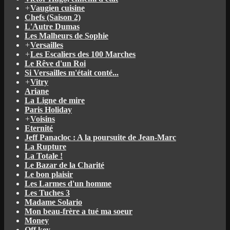
+
Vaugien cuisine
Chefs (Saison 2)
L'Autre Dumas
Les Malheurs de Sophie
+
Versailles
+
Les Escaliers des 100 Marches
Le Rêve d'un Roi
Si Versailles m'était conté...
+
Vitry
Ariane
La Ligne de mire
Paris Holiday
+
Voisins
Eternité
Jeff Panacloc : A la poursuite de Jean-Marc
La Rupture
La Totale !
Le Bazar de la Charité
Le bon plaisir
Les Larmes d'un homme
Les Tuches 3
Madame Solario
Mon beau-frère a tué ma soeur
Money
Off key