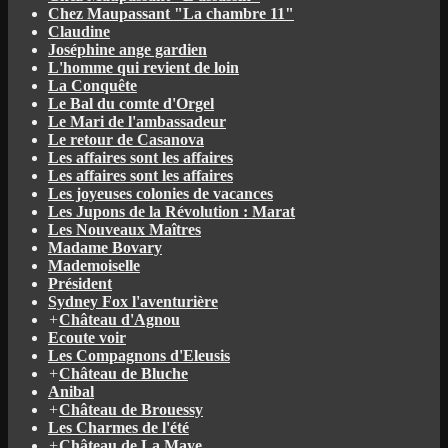
Chez Maupassant "La chambre 11"
Claudine
Joséphine ange gardien
L'homme qui revient de loin
La Conquête
Le Bal du comte d'Orgel
Le Mari de l'ambassadeur
Le retour de Casanova
Les affaires sont les affaires
Les affaires sont les affaires
Les joyeuses colonies de vacances
Les Jupons de la Révolution : Marat
Les Nouveaux Maîtres
Madame Bovary
Mademoiselle
Président
Sydney Fox l'aventurière
+
Château d'Agnou
Ecoute voir
Les Compagnons d'Eleusis
+
Château de Bluche
Anibal
+
Château de Brouessy
Les Charmes de l'été
+
Château de La Maye