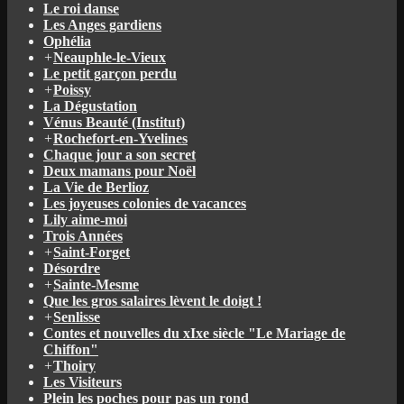
Le roi danse
Les Anges gardiens
Ophélia
+
Neauphle-le-Vieux
Le petit garçon perdu
+
Poissy
La Dégustation
Vénus Beauté (Institut)
+
Rochefort-en-Yvelines
Chaque jour a son secret
Deux mamans pour Noël
La Vie de Berlioz
Les joyeuses colonies de vacances
Lily aime-moi
Trois Années
+
Saint-Forget
Désordre
+
Sainte-Mesme
Que les gros salaires lèvent le doigt !
+
Senlisse
Contes et nouvelles du xIxe siècle "Le Mariage de
Chiffon"
+
Thoiry
Les Visiteurs
Plein les poches pour pas un rond