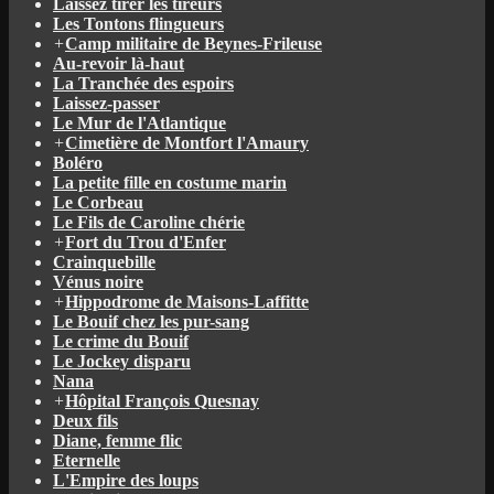
Laissez tirer les tireurs
Les Tontons flingueurs
+
Camp militaire de Beynes-Frileuse
Au-revoir là-haut
La Tranchée des espoirs
Laissez-passer
Le Mur de l'Atlantique
+
Cimetière de Montfort l'Amaury
Boléro
La petite fille en costume marin
Le Corbeau
Le Fils de Caroline chérie
+
Fort du Trou d'Enfer
Crainquebille
Vénus noire
+
Hippodrome de Maisons-Laffitte
Le Bouif chez les pur-sang
Le crime du Bouif
Le Jockey disparu
Nana
+
Hôpital François Quesnay
Deux fils
Diane, femme flic
Eternelle
L'Empire des loups