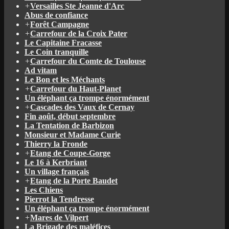
+
Versailles Ste Jeanne d'Arc
Abus de confiance
+
Forêt Campagne
+
Carrefour de la Croix Pater
Le Capitaine Fracasse
Le Coin tranquille
+
Carrefour du Comte de Toulouse
Ad vitam
Le Bon et les Méchants
+
Carrefour du Haut-Planet
Un éléphant ça trompe énormément
+
Cascades des Vaux de Cernay
Fin août, début septembre
La Tentation de Barbizon
Monsieur et Madame Curie
Thierry la Fronde
+
Etang de Coupe-Gorge
Le 16 à Kerbriant
Un village français
+
Etang de la Porte Baudet
Les Chiens
Pierrot la Tendresse
Un éléphant ça trompe énormément
+
Mares de Vilpert
La Brigade des maléfices