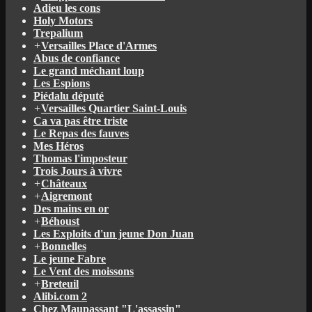
Adieu les cons
Holy Motors
Trepalium
+
Versailles Place d'Armes
Abus de confiance
Le grand méchant loup
Les Espions
Piédalu député
+
Versailles Quartier Saint-Louis
Ca va pas être triste
Le Repas des fauves
Mes Héros
Thomas l'imposteur
Trois Jours à vivre
+
Châteaux
+
Aigremont
Des mains en or
+
Béhoust
Les Exploits d'un jeune Don Juan
+
Bonnelles
Le jeune Fabre
Le Vent des moissons
+
Breteuil
Alibi.com 2
Chez Maupassant "L'assassin"