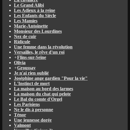
Le Grand Alibi
Les Adieux à la reine
Les Enfants du Siècle
Les Mamies
Marie-Antoinette
Monsieur des Lourdines
Nez de cuir
Ridicule
Une femme dans la révolution
Versailles, le rêve d'un roi
+
Flins-sur-Seine
Olivia
+
Groussay
Je n'ai rien oublié
Joséphine ange gardien "Pour la vie"
L'Instinct de mort
La maison au bord des larmes
La maison du chat qui pelote
Le Bal du comte d'Orgel
Les Parisiens
Ne le dis à personne
Ténor
Une jeunesse dorée
Valmont