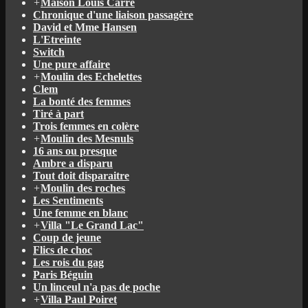
+
Maison Louis Carré
Chronique d'une liaison passagère
David et Mme Hansen
L'Etreinte
Switch
Une pure affaire
+
Moulin des Echelettes
Clem
La bonté des femmes
Tiré à part
Trois femmes en colère
+
Moulin des Mesnuls
16 ans ou presque
Ambre a disparu
Tout doit disparaitre
+
Moulin des roches
Les Sentiments
Une femme en blanc
+
Villa "Le Grand Lac"
Coup de jeune
Flics de choc
Les rois du gag
Paris Béguin
Un linceul n'a pas de poche
+
Villa Paul Poiret