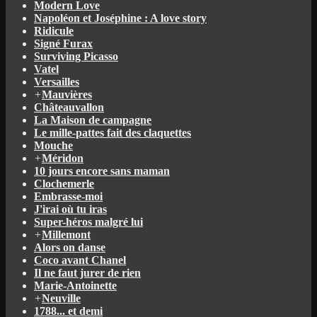
Modern Love
Napoléon et Joséphine : A love story
Ridicule
Signé Furax
Surviving Picasso
Vatel
Versailles
+
Mauvières
Châteauvallon
La Maison de campagne
Le mille-pattes fait des claquettes
Mouche
+
Méridon
10 jours encore sans maman
Clochemerle
Embrasse-moi
J'irai où tu iras
Super-héros malgré lui
+
Millemont
Alors on danse
Coco avant Chanel
Il ne faut jurer de rien
Marie-Antoinette
+
Neuville
1788... et demi