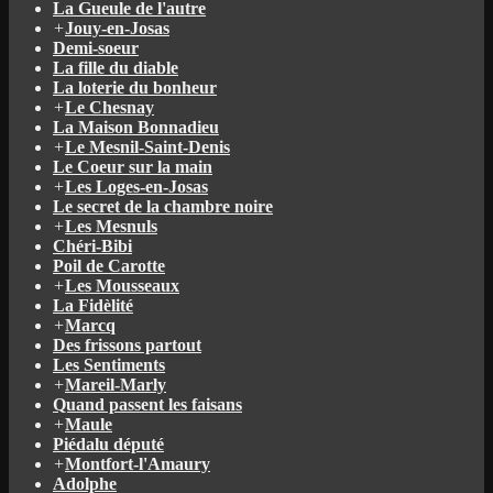
La Gueule de l'autre
+
Jouy-en-Josas
Demi-soeur
La fille du diable
La loterie du bonheur
+
Le Chesnay
La Maison Bonnadieu
+
Le Mesnil-Saint-Denis
Le Coeur sur la main
+
Les Loges-en-Josas
Le secret de la chambre noire
+
Les Mesnuls
Chéri-Bibi
Poil de Carotte
+
Les Mousseaux
La Fidèlité
+
Marcq
Des frissons partout
Les Sentiments
+
Mareil-Marly
Quand passent les faisans
+
Maule
Piédalu député
+
Montfort-l'Amaury
Adolphe