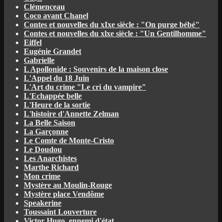
Clémenceau
Coco avant Chanel
Contes et nouvelles du xIxe siècle : "On purge bébé"
Contes et nouvelles du xlxe siècle : "Un Gentilhomme"
Eiffel
Eugénie Grandet
Gabrielle
L Apollonide : Souvenirs de la maison close
L'Appel du 18 Juin
L'Art du crime "Le cri du vampire"
L'Echappée belle
L'Heure de la sortie
L'histoire d'Annette Zelman
La Belle Saison
La Garçonne
Le Comte de Monte-Cristo
Le Doudou
Les Anarchistes
Marthe Richard
Mon crime
Mystère au Moulin-Rouge
Mystère place Vendôme
Speakerine
Toussaint Louverture
Victor Hugo, ennemi d'état