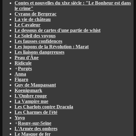
Contes et nouvelles du xlxe siècle : "Le Bonheur est dans
le crime"
Cyrano de Bergerac
La vie de château
Le Cavaleur
Le dessous de cartes d'une partie de whist
Le Soleil des voyous
Les fausses confidences
Les jupons de la Révolution : Marat
Les liaisons dangereuses
Peau d'Âne
Ridicule
+
Porgès
Anna
Figaro
Guy de Maupassant
Koenigsmark
L'Ombre rouge
La Vampire nue
Les Charlots contre Dracula
Les Charmes de l'été
Yoyo
+
Rosny-sur-Seine
L'Armée des ombres
Le Masque de fer