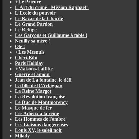
+
Le Prieuré
L'Art du crime "Mission Raphael"
L'Ecole du pouvoir
Le Bazar de la Charité
Le Grand Pardon
Le Refuge
Les Garçons et Guillaume à table !
Neuilly sa mère !
Olé !
+
Les Mesnuls
Chéri-Bibi
Paris Holiday
+
Maisons-Laffitte
Guerre et amour
Jean de La fontaine, le défi
La fille de D'Artagnan
La Reine Margot
La Révolution française
Le Duc de Montmorency
Le Masque de fer
Les Adieux à la reine
Les Hommes de l'ombre
Les Liaisons dangereuses
Louis XV, le soleil noir
Milady