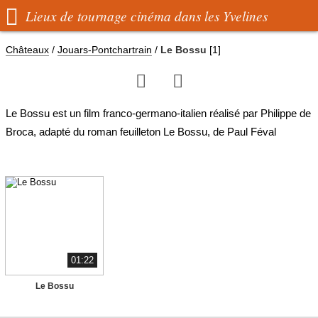

Lieux de tournage cinéma dans les Yvelines
Châteaux
/
Jouars-Pontchartrain
/
Le Bossu
[1]


Le Bossu est un film franco-germano-italien réalisé par Philippe de
Broca, adapté du roman feuilleton Le Bossu, de Paul Féval
01:22
Le Bossu