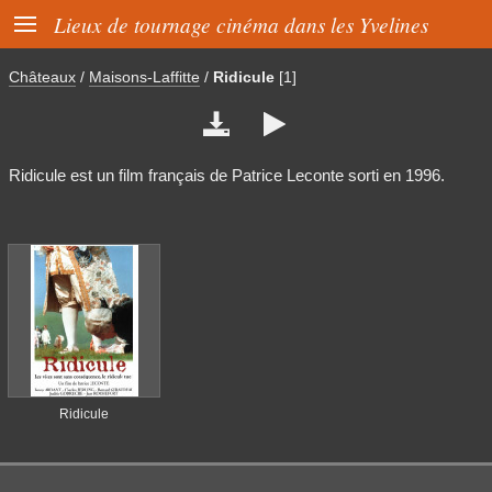

Lieux de tournage cinéma dans les Yvelines
Châteaux
/
Maisons-Laffitte
/
Ridicule
[1]


Ridicule est un film français de Patrice Leconte sorti en 1996.
Ridicule