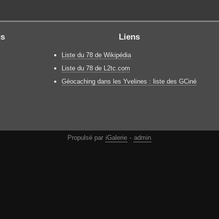
gs
Liens
Liste du 78 de Wikipédia
Liste du 78 de L2tc.com
Géocaching dans les Yvelines : liste des GCiné
Propulsé par
iGalerie
-
admin