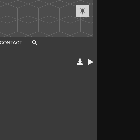

CONTACT

