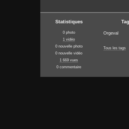
Statistiques
Ta
0 photo
Orgeval
1 vidéo
0 nouvelle photo
Tous les tags
0 nouvelle vidéo
1 669 vues
0 commentaire