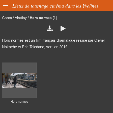

Lieux de tournage cinéma dans les Yvelines
Gares
/
Viroflay
/
Hors normes
[1]


Hors normes est un film français dramatique réalisé par Olivier
Nakache et Éric Toledano, sorti en 2019.
Hors normes