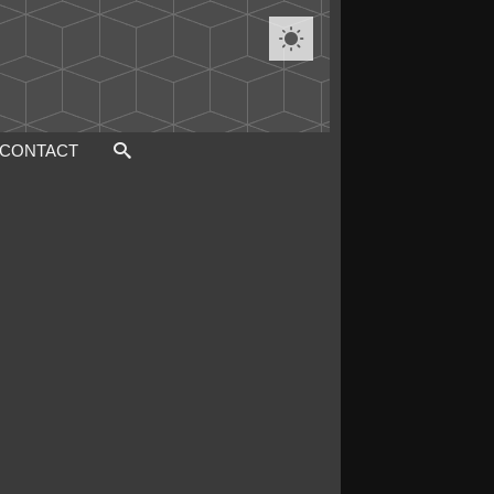

CONTACT