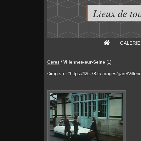
Lieux de to
GALERIE
Gares
/
Villennes-sur-Seine
[1]
<img src="https://l2tc78.fr/images/gare/Ville