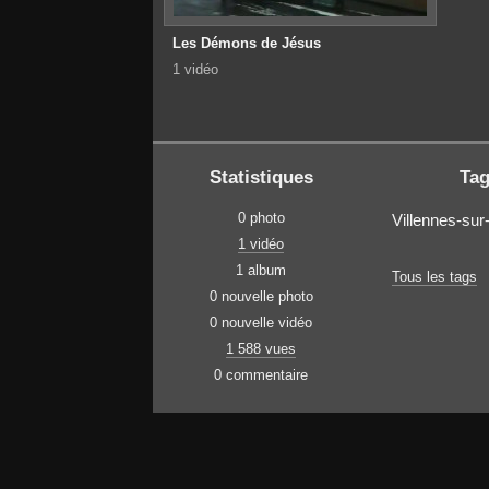
Les Démons de Jésus
1 vidéo
Statistiques
Ta
0 photo
Villennes-sur
1 vidéo
1 album
Tous les tags
0 nouvelle photo
0 nouvelle vidéo
1 588 vues
0 commentaire