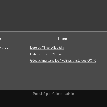
gs
Liens
Liste du 78 de Wikipédia
-Seine
Liste du 78 de L2tc.com
Géocaching dans les Yvelines : liste des GCiné
Propulsé par
iGalerie
-
admin