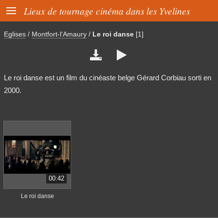

Lieux de tournage cinéma dans les Yvelines
Eglises
/
Montfort-l'Amaury
/
Le roi danse
[1]


Le roi danse est un film du cinéaste belge Gérard Corbiau sorti en
2000.
00:42
Le roi danse