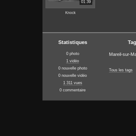
01:39
Knock
Statistiques
Ta
0 photo
Mareil-sur-M
1 vidéo
0 nouvelle photo
Tous les tags
0 nouvelle vidéo
1 311 vues
0 commentaire