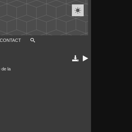

CONTACT


 de la