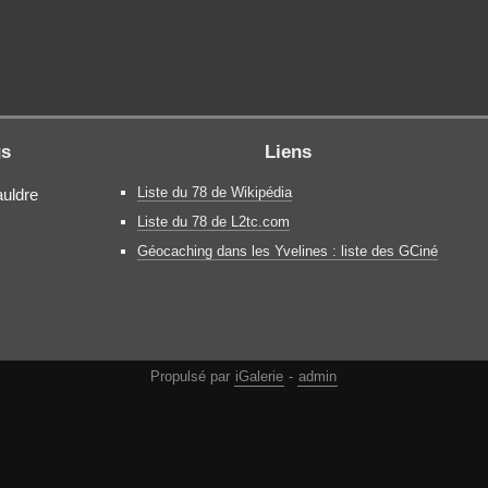
gs
Liens
Liste du 78 de Wikipédia
auldre
Liste du 78 de L2tc.com
Géocaching dans les Yvelines : liste des GCiné
Propulsé par
iGalerie
-
admin