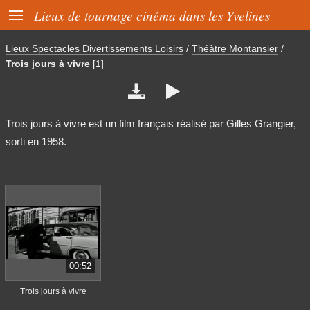

Lieux de tournage cinéma dans les Yvelines
Lieux Spectacles Divertissements Loisirs
/
Théâtre Montansier
/
Trois jours à vivre
[1]


Trois jours à vivre est un film français réalisé par Gilles Grangier,
sorti en 1958.
00:52
Trois jours à vivre