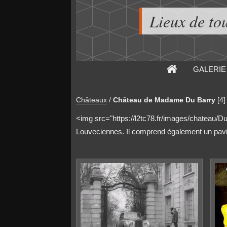
Lieux de to
GALERIE
Châteaux
/
Château de Madame Du Barry
[4]
<img src="https://l2tc78.fr/images/chateau/D
Louveciennes. Il comprend également un pavill