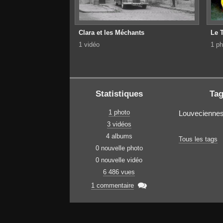
Clara et les Méchants
Le 
1 vidéo
1 ph
Statistiques
Ta
1 photo
Louvecienne
3 vidéos
4 albums
Tous les tags
0 nouvelle photo
0 nouvelle vidéo
6 486 vues

1 commentaire