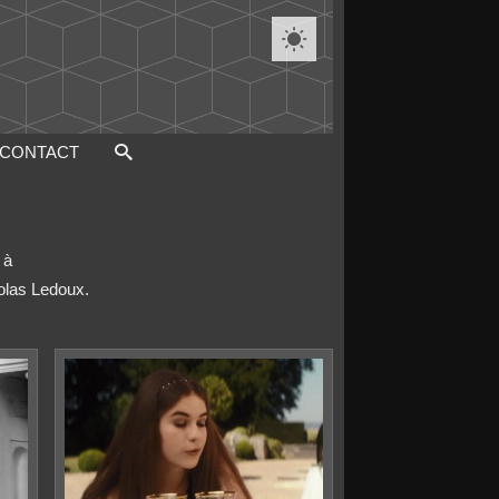

CONTACT
 à
colas Ledoux.