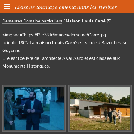

Lieux de tournage cinéma dans les Yvelines
Demeures Domaine particuliers
/
Maison Louis Carré
[5]
<img src="https://l2tc78.fr/images/demeure/Carre.jpg"
height="180">La
maison Louis Carré
est située à Bazoches-sur-
Guyonne.
Elle est l'oeuvre de l'architecte Alvar Aalto et est classée aux
Monuments Historiques.