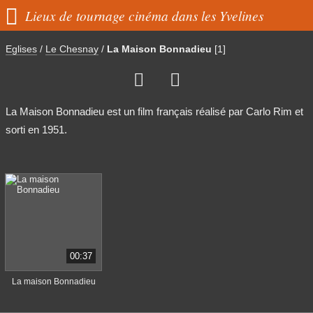

Lieux de tournage cinéma dans les Yvelines
Eglises
/
Le Chesnay
/
La Maison Bonnadieu
[1]


La Maison Bonnadieu est un film français réalisé par Carlo Rim et
sorti en 1951.
00:37
La maison Bonnadieu