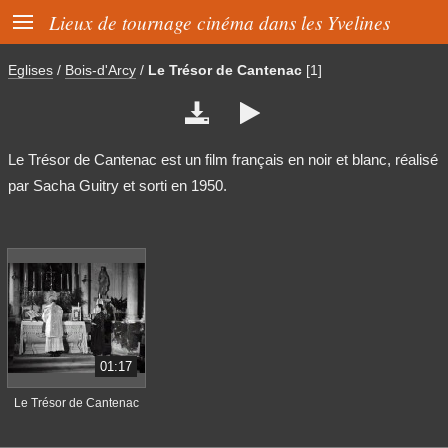

Lieux de tournage cinéma dans les Yvelines
Eglises
/
Bois-d'Arcy
/
Le Trésor de Cantenac
[1]


Le Trésor de Cantenac est un film français en noir et blanc, réalisé
par Sacha Guitry et sorti en 1950.
01:17
Le Trésor de Cantenac