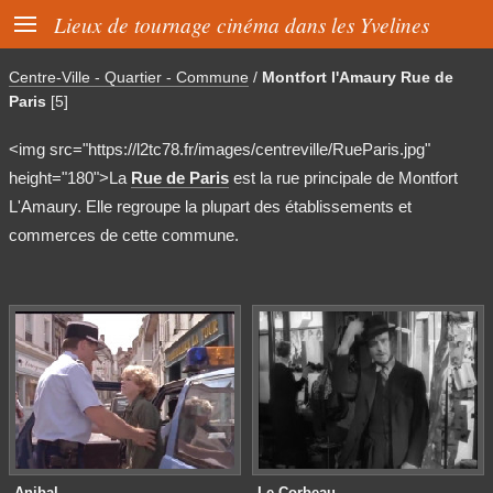

Lieux de tournage cinéma dans les Yvelines
Centre-Ville - Quartier - Commune
/
Montfort l'Amaury Rue de
Paris
[5]
<img src="https://l2tc78.fr/images/centreville/RueParis.jpg"
height="180">La
Rue de Paris
est la rue principale de Montfort
L'Amaury. Elle regroupe la plupart des établissements et
commerces de cette commune.
Anibal
Le Corbeau