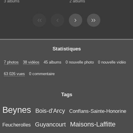
3 albums
2 albums
Statistiques
7 photos
38 vidéos
45 albums
0 nouvelle photo
0 nouvelle vidéo
63 026 vues
0 commentaire
Tags
Beynes
Bois-d'Arcy
Conflans-Sainte-Honorine
Maisons-Laffitte
Guyancourt
Feucherolles