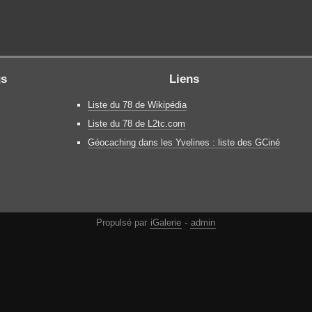
gs
Liens
Liste du 78 de Wikipédia
Liste du 78 de L2tc.com
Géocaching dans les Yvelines : liste des GCiné
Propulsé par
iGalerie
-
admin