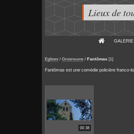
Lieux de to
GALERIE
Eglises
/
Grosrouvre
/
Fantômas
[1]
Fantômas est une comédie policière franco-ita
00:38