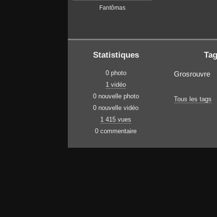
Fantômas
Statistiques
Ta
0 photo
Grosrouvre
1 vidéo
0 nouvelle photo
Tous les tags
0 nouvelle vidéo
1 415 vues
0 commentaire