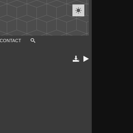

CONTACT

