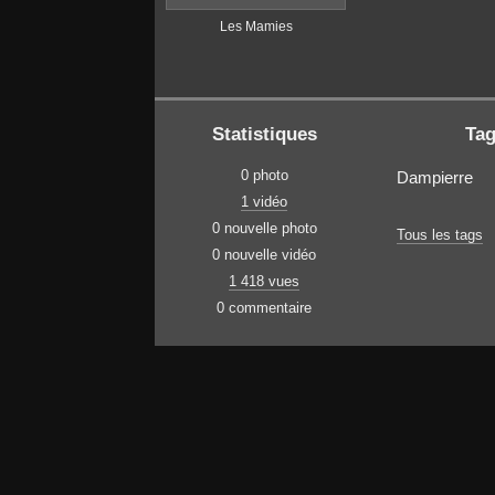
Les Mamies
Statistiques
Ta
0 photo
Dampierre
1 vidéo
0 nouvelle photo
Tous les tags
0 nouvelle vidéo
1 418 vues
0 commentaire