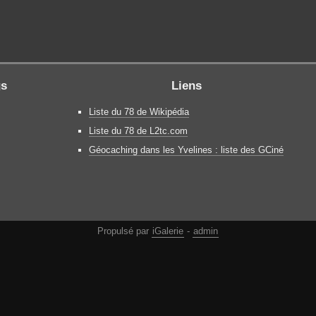
gs
Liens
Liste du 78 de Wikipédia
Liste du 78 de L2tc.com
Géocaching dans les Yvelines : liste des GCiné
Propulsé par
iGalerie
-
admin