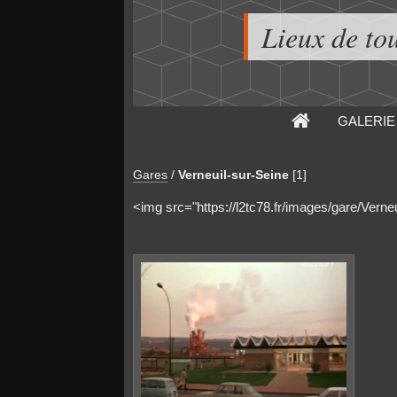
Lieux de to
GALERIE
Gares
/
Verneuil-sur-Seine
[1]
<img src="https://l2tc78.fr/images/gare/Verne