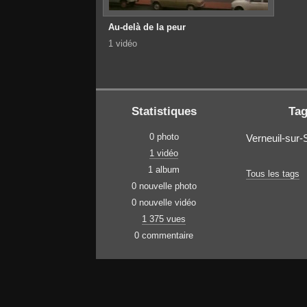
Au-delà de la peur
1 vidéo
Statistiques
Ta
0 photo
Verneuil-sur-
1 vidéo
1 album
Tous les tags
0 nouvelle photo
0 nouvelle vidéo
1 375 vues
0 commentaire