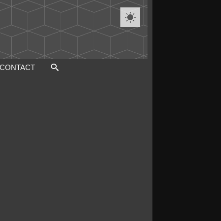

CONTACT