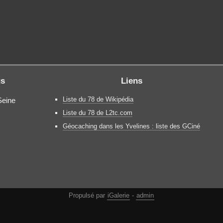
gs
Liens
Liste du 78 de Wikipédia
Seine
Liste du 78 de L2tc.com
Géocaching dans les Yvelines : liste des GCiné
Propulsé par
iGalerie
-
admin