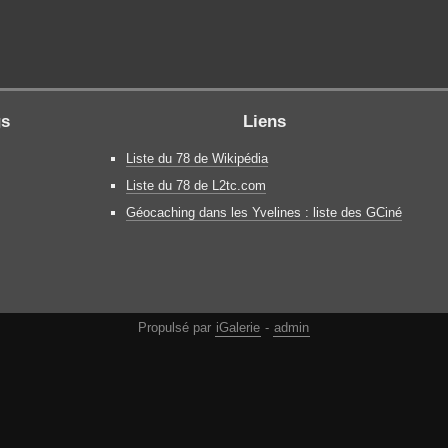
gs
Liens
Liste du 78 de Wikipédia
Liste du 78 de L2tc.com
Géocaching dans les Yvelines : liste des GCiné
Propulsé par
iGalerie
-
admin