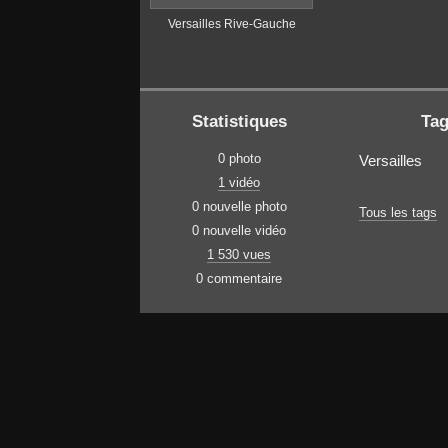
Versailles Rive-Gauche
Statistiques
Ta
0 photo
Versailles
1 vidéo
0 nouvelle photo
Tous les tags
0 nouvelle vidéo
1 530 vues
0 commentaire