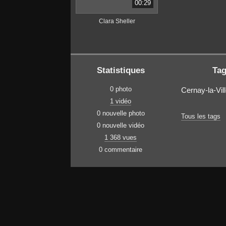
00:29
Clara Sheller
Statistiques
Ta
0 photo
Cernay-la-Vil
1 vidéo
0 nouvelle photo
Tous les tags
0 nouvelle vidéo
1 368 vues
0 commentaire