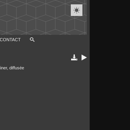

CONTACT


ner, diffusée