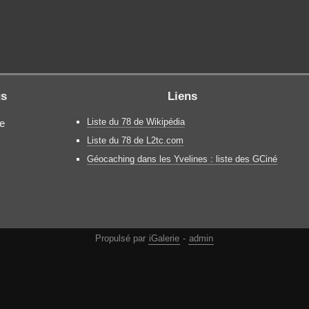
gs
Liens
Liste du 78 de Wikipédia
le
Liste du 78 de L2tc.com
Géocaching dans les Yvelines : liste des GCiné
Propulsé par
iGalerie
-
admin