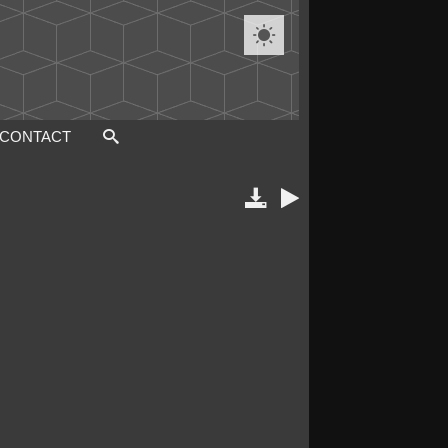

CONTACT

