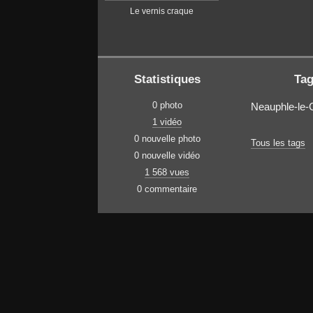
Le vernis craque
Statistiques
Ta
0 photo
Neauphle-le-
1 vidéo
0 nouvelle photo
Tous les tags
0 nouvelle vidéo
1 568 vues
0 commentaire