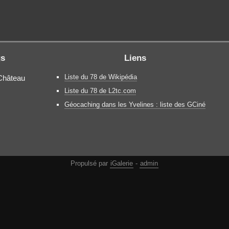
gs
Liens
Liste du 78 de Wikipédia
Château
Liste du 78 de L2tc.com
Géocaching dans les Yvelines : liste des GCiné
Propulsé par
iGalerie
-
admin