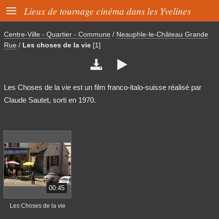

Lieux de tournage cinéma dans les Yvelines
Centre-Ville - Quartier - Commune
/
Neauphle-le-Château Grande
Rue
/
Les choses de la vie
[1]


Les Choses de la vie est un film franco-italo-suisse réalisé par
Claude Sautet, sorti en 1970.
00:45
Les Choses de la vie