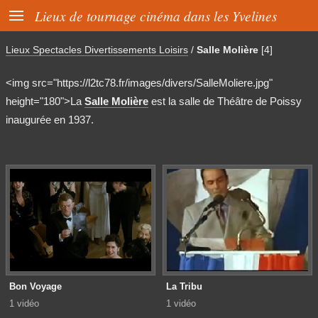

Lieux de tournage cinéma dans les Yvelines
Lieux Spectacles Divertissements Loisirs
/
Salle Molière
[4]
<img src="https://l2tc78.fr/images/divers/SalleMoliere.jpg"
height="180">La
Salle Molière
est la salle de Théâtre de Poissy
inaugurée en 1937.
Bon Voyage
La Tribu
1 vidéo
1 vidéo