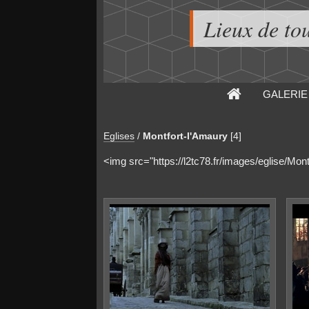
Lieux de to
GALERIE
Eglises
/
Montfort-l'Amaury
[4]
<img src="https://l2tc78.fr/images/eglise/Mont