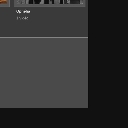
Ophélia
1 vidéo