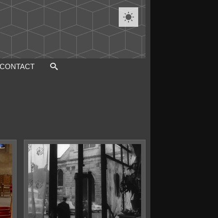

CONTACT