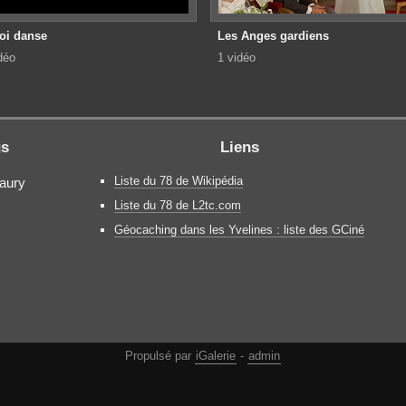
roi danse
Les Anges gardiens
déo
1 vidéo
gs
Liens
Liste du 78 de Wikipédia
maury
Liste du 78 de L2tc.com
Géocaching dans les Yvelines : liste des GCiné
Propulsé par
iGalerie
-
admin