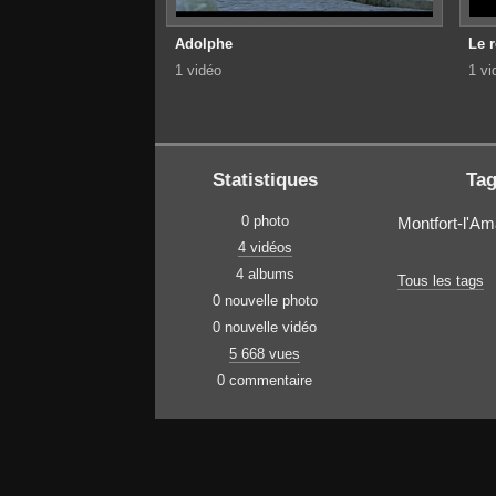
Adolphe
Le 
1 vidéo
1 vi
Statistiques
Ta
0 photo
Montfort-l'A
4 vidéos
4 albums
Tous les tags
0 nouvelle photo
0 nouvelle vidéo
5 668 vues
0 commentaire