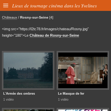

Lieux de tournage cinéma dans les Yvelines
Châteaux
/
Rosny-sur-Seine
[4]
<img src="https://l2tc78.fr/images/chateau/Rosny.jpg"
height="180">Le
Château de Rosny-sur-Seine
L'Armée des ombres
Le Masque de fer
1 vidéo
1 vidéo