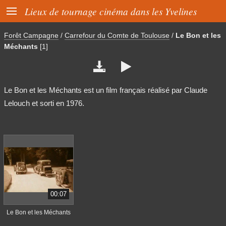

Lieux de tournage cinéma dans les Yvelines
Forêt Campagne
/
Carrefour du Comte de Toulouse
/
Le Bon et les
Méchants
[1]


Le Bon et les Méchants est un film français réalisé par Claude
Lelouch et sorti en 1976.
00:07
Le Bon et les Méchants