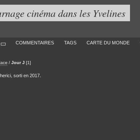
urnage cinéma dans les Yvelines
COMMENTAIRES
TAGS
CARTE DU MONDE
lace
/
Jour J
[1]
erici, sorti en 2017.