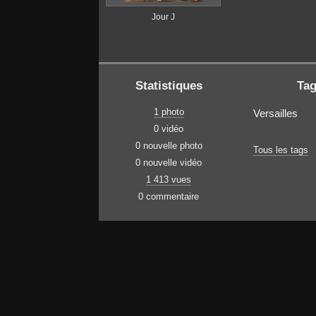
Jour J
Statistiques
Ta
1 photo
Versailles
0 vidéo
0 nouvelle photo
Tous les tags
0 nouvelle vidéo
1 413 vues
0 commentaire