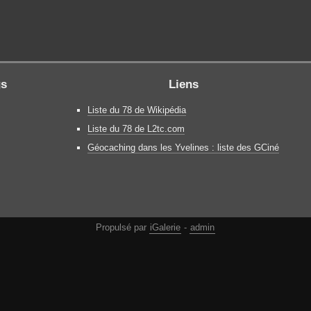
gs
Liens
Liste du 78 de Wikipédia
Liste du 78 de L2tc.com
Géocaching dans les Yvelines : liste des GCiné
Propulsé par
iGalerie
-
admin